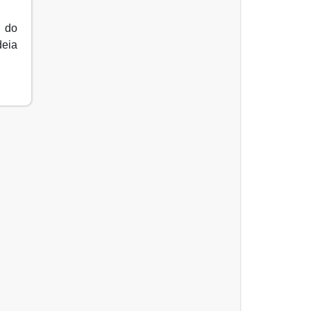
 do
deia