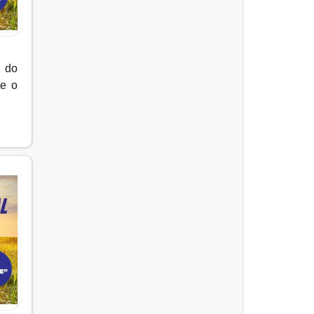
 do
te o