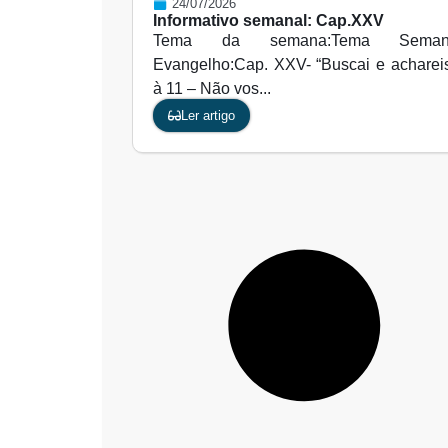
24/07/2026
Informativo semanal: Cap.XXV
Tema da semana:Tema Sema
Evangelho:Cap. XXV- “Buscai e achareis
à 11 – Não vos...
Ler artigo