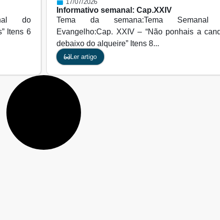
17/07/2026
Informativo semanal: Cap.XXIV
nal do
Tema da semana:Tema Semanal
” Itens 6
Evangelho:Cap. XXIV – “Não ponhais a can
debaixo do alqueire” Itens 8...
Ler artigo