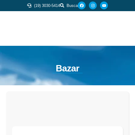
(19) 3030-5414
Busca
Bazar